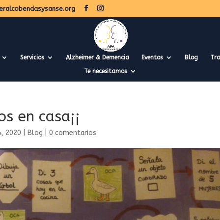
eralcobendasysanse.org
Servicios
Alzheimer & Demencia
Eventos
Blog
Tra
Te necesitamos
s en casa¡¡
4, 2020
|
Blog
|
0 comentarios